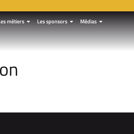
Les métiers
Les sponsors
Médias
son