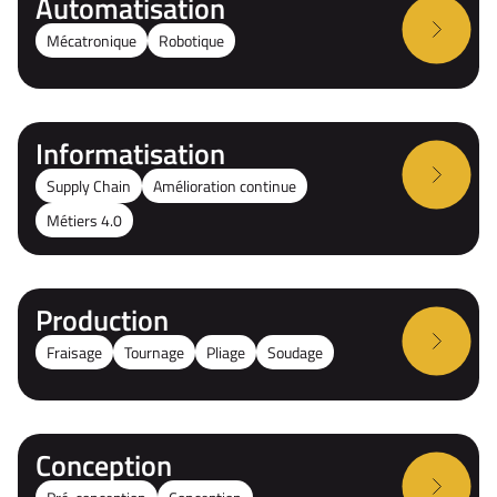
Automatisation
Mécatronique
Robotique
Informatisation
Supply Chain
Amélioration continue
Métiers 4.0
Production
Fraisage
Tournage
Pliage
Soudage
Conception