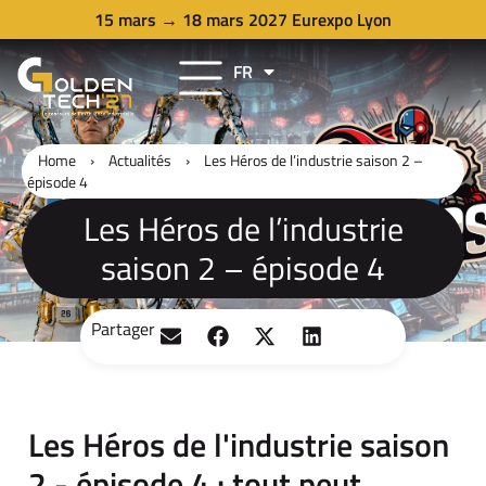
15 mars → 18 mars 2027 Eurexpo Lyon
FR
EN
Home
›
Actualités
›
Les Héros de l’industrie saison 2 –
épisode 4
Les Héros de l’industrie
saison 2 – épisode 4
Partager
Les Héros de l'industrie saison
2 - épisode 4 : tout peut