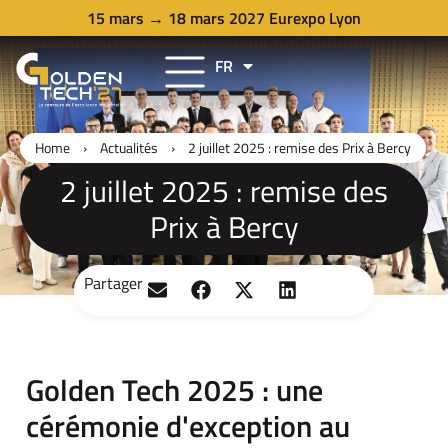
15 mars → 18 mars 2027 Eurexpo Lyon
FR
EN
Home
›
Actualités
›
2 juillet 2025 : remise des Prix à Bercy
2 juillet 2025 : remise des
Prix à Bercy
Partager
Golden Tech 2025 : une
cérémonie d'exception au