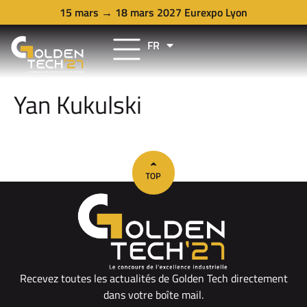
15 mars → 18 mars 2027 Eurexpo Lyon
FR
EN
Yan Kukulski
Recevez toutes les actualités de Golden Tech directement
dans votre boîte mail.