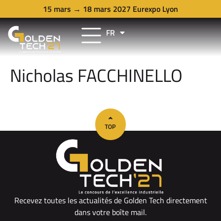
15 mars → 18 mars 2027 Eurexpo Lyon
FR
EN
Nicholas FACCHINELLO
Recevez toutes les actualités de Golden Tech directement
dans votre boîte mail.