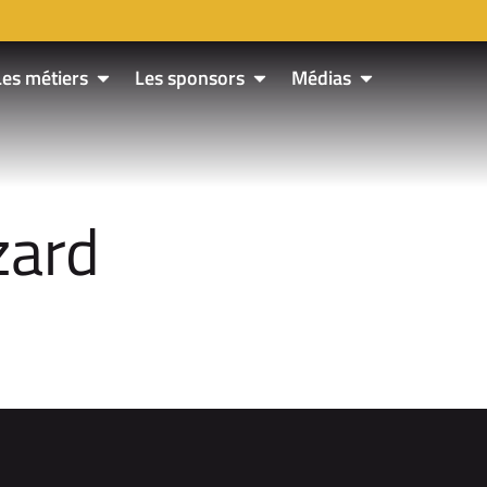
Les métiers
Les sponsors
Médias
zard